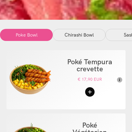
Poke Bowl
Chirashi Bowl
Sas
Poké Tempura
crevette
€ 17,90 EUR
i
Poké